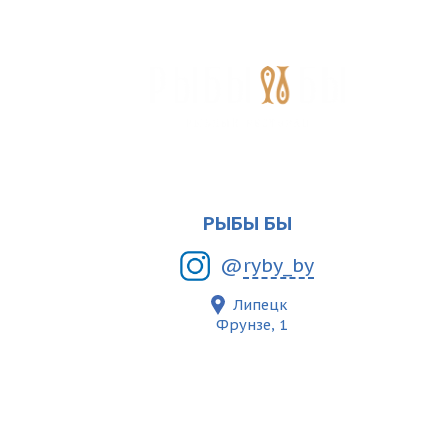
РЫБЫ БЫ
@
ryby_by
Липецк
Фрунзе, 1