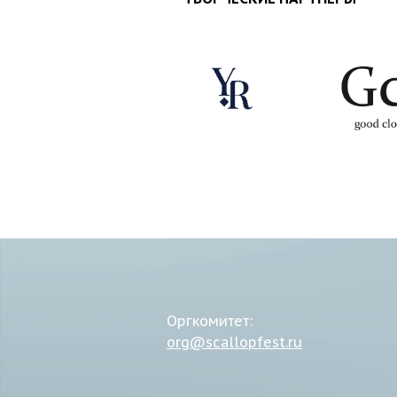
Оргкомитет:
org@scallopfest.ru