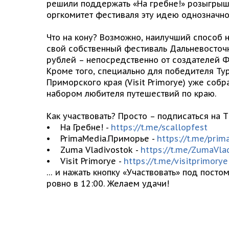
решили поддержать «На гребне!» розыгрыш
оргкомитет фестиваля эту идею однозначно
Что на кону? Возможно, наилучший способ н
свой собственный фестиваль Дальневосточн
рублей – непосредственно от создателей Ф
Кроме того, специально для победителя Т
Приморского края (Visit Primorye) уже со
набором любителя путешествий по краю.
Как участвовать? Просто – подписаться на 
• На Гребне! -
https://t.me/scallopfest
• PrimaMedia.Приморье -
https://t.me/pri
• Zuma Vladivostok -
https://t.me/ZumaVla
• Visit Primorye -
https://t.me/visitprimorye
… и нажать кнопку «Участвовать» под посто
ровно в 12:00. Желаем удачи!